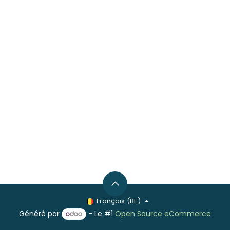
Français (BE)
Généré par
- Le #1
Open Source eCommerce